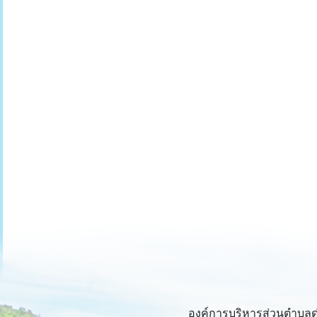
องค์การบริหารส่วนตำบลด่าน