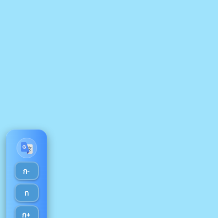
ก-
ก
ก+